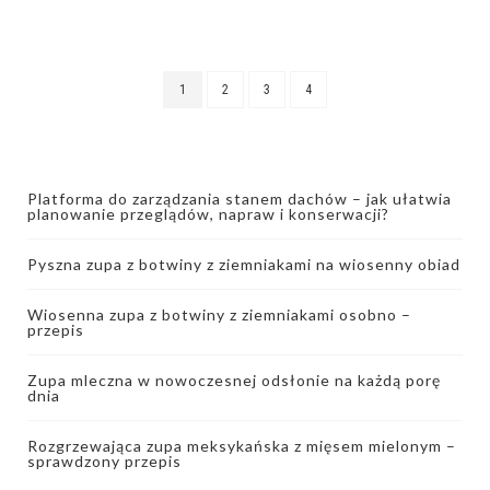
1
2
3
4
Platforma do zarządzania stanem dachów – jak ułatwia
planowanie przeglądów, napraw i konserwacji?
Pyszna zupa z botwiny z ziemniakami na wiosenny obiad
Wiosenna zupa z botwiny z ziemniakami osobno –
przepis
Zupa mleczna w nowoczesnej odsłonie na każdą porę
dnia
Rozgrzewająca zupa meksykańska z mięsem mielonym –
sprawdzony przepis