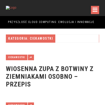
PRZYSZŁOŚĆ CLOUD COMPUTING: EWOLUCJA I INNOWACJE
PRZ
KATEGORIA: CIEKAWOSTKI
CIEKAWOSTKI
WIOSENNA ZUPA Z BOTWINY Z
ZIEMNIAKAMI OSOBNO –
PRZEPIS