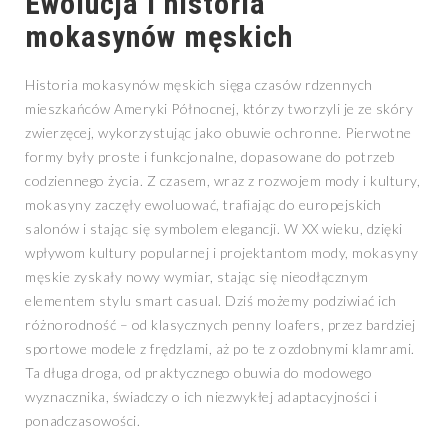
Ewolucja i historia
mokasynów męskich
Historia mokasynów męskich sięga czasów rdzennych
mieszkańców Ameryki Północnej, którzy tworzyli je ze skóry
zwierzęcej, wykorzystując jako obuwie ochronne. Pierwotne
formy były proste i funkcjonalne, dopasowane do potrzeb
codziennego życia. Z czasem, wraz z rozwojem mody i kultury,
mokasyny zaczęły ewoluować, trafiając do europejskich
salonów i stając się symbolem elegancji. W XX wieku, dzięki
wpływom kultury popularnej i projektantom mody, mokasyny
męskie zyskały nowy wymiar, stając się nieodłącznym
elementem stylu smart casual. Dziś możemy podziwiać ich
różnorodność – od klasycznych penny loafers, przez bardziej
sportowe modele z frędzlami, aż po te z ozdobnymi klamrami.
Ta długa droga, od praktycznego obuwia do modowego
wyznacznika, świadczy o ich niezwykłej adaptacyjności i
ponadczasowości.