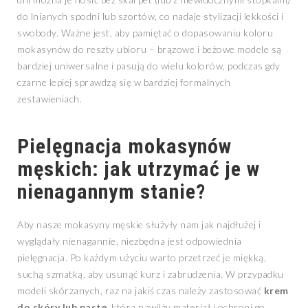
do lnianych spodni lub szortów, co nadaje stylizacji lekkości i
swobody. Ważne jest, aby pamiętać o dopasowaniu koloru
mokasynów do reszty ubioru – brązowe i beżowe modele są
bardziej uniwersalne i pasują do wielu kolorów, podczas gdy
czarne lepiej sprawdzą się w bardziej formalnych
zestawieniach.
Pielęgnacja mokasynów
męskich: jak utrzymać je w
nienagannym stanie?
Aby nasze mokasyny męskie służyły nam jak najdłużej i
wyglądały nienagannie, niezbędna jest odpowiednia
pielęgnacja. Po każdym użyciu warto przetrzeć je miękką,
suchą szmatką, aby usunąć kurz i zabrudzenia. W przypadku
modeli skórzanych, raz na jakiś czas należy zastosować
krem
do skóry lub pastę
, która nawilży materiał i ochroni go