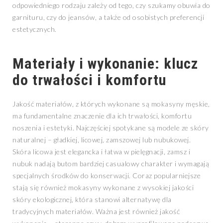
odpowiedniego rodzaju zależy od tego, czy szukamy obuwia do
garnituru, czy do jeansów, a także od osobistych preferencji
estetycznych.
Materiały i wykonanie: klucz
do trwałości i komfortu
Jakość materiałów, z których wykonane są mokasyny męskie,
ma fundamentalne znaczenie dla ich trwałości, komfortu
noszenia i estetyki. Najczęściej spotykane są modele ze skóry
naturalnej – gładkiej, licowej, zamszowej lub nubukowej.
Skóra licowa jest elegancka i łatwa w pielęgnacji, zamsz i
nubuk nadają butom bardziej casualowy charakter i wymagają
specjalnych środków do konserwacji. Coraz popularniejsze
stają się również mokasyny wykonane z wysokiej jakości
skóry ekologicznej, która stanowi alternatywę dla
tradycyjnych materiałów. Ważna jest również jakość