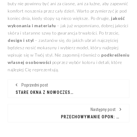
buty nie powinny być ani za ciasne, ani za luźne, aby zapewnić
komfort noszenia przez cały dzień. Warto przymierzyć je pod
koniec dnia, kiedy stopy są nieco większe. Po drugie,
jakość
wykonania i materiału
– jak już wspomniano, dobrej jakości
skóra i staranne szwy to gwarancja trwałości. Po trzecie,
design i styl
– zastanów się, do jakich ubrań najczęściej
będziesz nosić mokasyny i wybierz model, który najlepiej
wpisuje się w Twój styl. Nie zapomnij również o
podkreśleniu
własnej osobowości
poprzez wybór koloru i detali, które
najlepiej Cię reprezentują.
Poprzedni post
STARE OKNA Z NOWOCZESNYMI ROLETAMI: POŁĄCZENIE STYLU I FUNKCJONALNOŚCI
Następny post
PRZECHOWYWANIE OPON: KLUCZ DO ICH DŁUGOWIECZNOŚCI