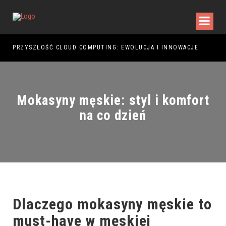
PRZYSZŁOŚĆ CLOUD COMPUTING: EWOLUCJA I INNOWACJE
PRZ
Mokasyny męskie: styl i komfort
na co dzień
Dlaczego mokasyny męskie to
must-have w męskiej