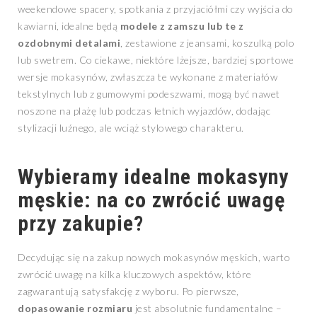
weekendowe spacery, spotkania z przyjaciółmi czy wyjścia do
kawiarni, idealne będą
modele z zamszu lub te z
ozdobnymi detalami
, zestawione z jeansami, koszulką polo
lub swetrem. Co ciekawe, niektóre lżejsze, bardziej sportowe
wersje mokasynów, zwłaszcza te wykonane z materiałów
tekstylnych lub z gumowymi podeszwami, mogą być nawet
noszone na plażę lub podczas letnich wyjazdów, dodając
stylizacji luźnego, ale wciąż stylowego charakteru.
Wybieramy idealne mokasyny
męskie: na co zwrócić uwagę
przy zakupie?
Decydując się na zakup nowych mokasynów męskich, warto
zwrócić uwagę na kilka kluczowych aspektów, które
zagwarantują satysfakcję z wyboru. Po pierwsze,
dopasowanie rozmiaru
jest absolutnie fundamentalne –