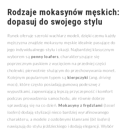
Rodzaje mokasynów męskich:
dopasuj do swojego stylu
Rynek oferuje szeroki wachlarz modeli, dzięki czemu każdy
mężczyzna znajdzie mokasyny męskie idealnie pasujące do
jego indywidualnego stylu i okazji. Najbardziej klasycznym
wyborem są
penny loafers
, charakteryzujące się
poprzecznym paskiem z wycięciem na przedniej części
cholewki, pierwotnie służącym do przechowywania monet.
Kolejnym popularnym typem są
kierpczyki
(ang.
driving
mocs
), które często posiadają gumową podeszwę z
wypustkami, zapewniającą lepszą przyczepność i komfort
podczas prowadzenia samochodu, ale równie dobrze
sprawdzają się na co dzień.
Mokasyny z frędzlami
(
tassel
loafers
) dodają stylizacji nieco bardziej wyrafinowanego
charakteru, a modele z ozdobnymi klamrami (
bit loafers
)
nawiązują do stylu jeździeckiego i dodają elegancji. Wybór