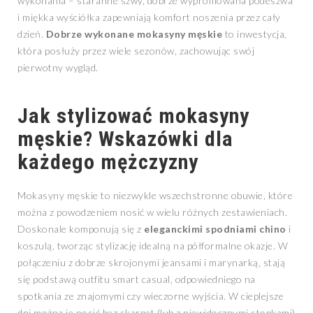
wykonania – staranne szwy, dobrze wyprofilowana podeszwa
i miękka wyściółka zapewniają komfort noszenia przez cały
dzień.
Dobrze wykonane mokasyny męskie
to inwestycja,
która posłuży przez wiele sezonów, zachowując swój
pierwotny wygląd.
Jak stylizować mokasyny
męskie? Wskazówki dla
każdego mężczyzny
Mokasyny męskie to niezwykle wszechstronne obuwie, które
można z powodzeniem nosić w wielu różnych zestawieniach.
Doskonale komponują się z
eleganckimi spodniami chino
i
koszulą, tworząc stylizację idealną na półformalne okazje. W
połączeniu z dobrze skrojonymi jeansami i marynarką, stają
się podstawą outfitu smart casual, odpowiedniego na
spotkania ze znajomymi czy wieczorne wyjścia. W cieplejsze
dni można je nosić bez skarpet (lub z niewidocznymi stopkami)