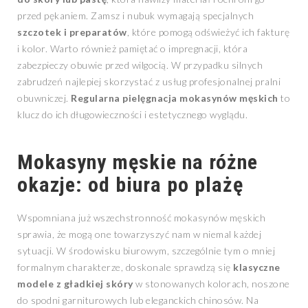
przed pękaniem. Zamsz i nubuk wymagają specjalnych
szczotek i preparatów
, które pomogą odświeżyć ich fakturę
i kolor. Warto również pamiętać o impregnacji, która
zabezpieczy obuwie przed wilgocią. W przypadku silnych
zabrudzeń najlepiej skorzystać z usług profesjonalnej pralni
obuwniczej.
Regularna pielęgnacja mokasynów męskich
to
klucz do ich długowieczności i estetycznego wyglądu.
Mokasyny męskie na różne
okazje: od biura po plażę
Wspomniana już wszechstronność mokasynów męskich
sprawia, że mogą one towarzyszyć nam w niemal każdej
sytuacji. W środowisku biurowym, szczególnie tym o mniej
formalnym charakterze, doskonale sprawdzą się
klasyczne
modele z gładkiej skóry
w stonowanych kolorach, noszone
do spodni garniturowych lub eleganckich chinosów. Na