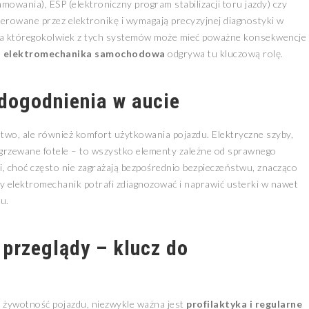
owania), ESP (elektroniczny program stabilizacji toru jazdy) czy
erowane przez elektronikę i wymagają precyzyjnej diagnostyki w
ria któregokolwiek z tych systemów może mieć poważne konsekwencje
o
elektromechanika samochodowa
odgrywa tu kluczową rolę.
dogodnienia w aucie
ństwo, ale również komfort użytkowania pojazdu. Elektryczne szyby,
dgrzewane fotele – to wszystko elementy zależne od sprawnego
, choć często nie zagrażają bezpośrednio bezpieczeństwu, znacząco
 elektromechanik potrafi zdiagnozować i naprawić usterki w nawet
u.
 przeglądy – klucz do
ą żywotność pojazdu, niezwykle ważna jest
profilaktyka i regularne