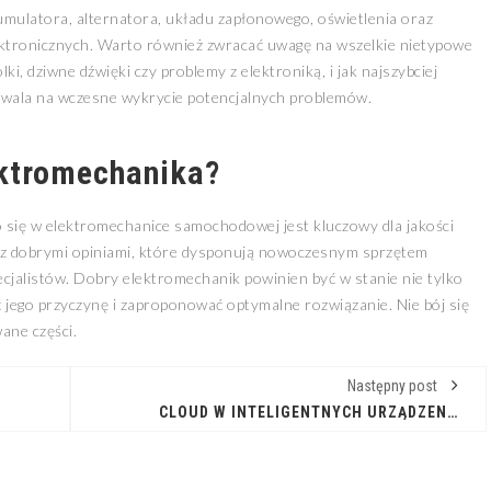
kumulatora, alternatora, układu zapłonowego, oświetlenia oraz
ektronicznych. Warto również zwracać uwagę na wszelkie nietypowe
i, dziwne dźwięki czy problemy z elektroniką, i jak najszybciej
pozwala na wczesne wykrycie potencjalnych problemów.
ktromechanika?
 się w elektromechanice samochodowej jest kluczowy dla jakości
 dobrymi opiniami, które dysponują nowoczesnym sprzętem
cjalistów. Dobry elektromechanik powinien być w stanie nie tylko
 jego przyczynę i zaproponować optymalne rozwiązanie. Nie bój się
ane części.
Następny post
CLOUD W INTELIGENTNYCH URZĄDZENIACH: PRZYSZŁOŚĆ JEST JUŻ DZIŚ