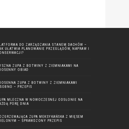
LATFORMA DO ZARZĄDZANIA STANEM DACHÓW –
AK UŁATWIA PLANOWANIE PRZEGLĄDÓW, NAPRAW I
ONSERWACJI?
YSZNA ZUPA Z BOTWINY Z ZIEMNIAKAMI NA
IOSENNY OBIAD
IOSENNA ZUPA Z BOTWINY Z ZIEMNIAKAMI
SOBNO – PRZEPIS
UPA MLECZNA W NOWOCZESNEJ ODSŁONIE NA
AŻDĄ PORĘ DNIA
OZGRZEWAJĄCA ZUPA MEKSYKAŃSKA Z MIĘSEM
IELONYM – SPRAWDZONY PRZEPIS