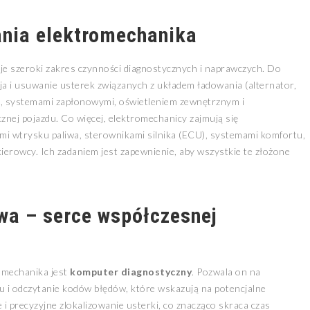
ania elektromechanika
 szeroki zakres czynności diagnostycznych i naprawczych. Do
cja i usuwanie usterek związanych z układem ładowania (alternator,
, systemami zapłonowymi, oświetleniem zewnętrznym i
znej pojazdu. Co więcej, elektromechanicy zajmują się
i wtrysku paliwa, sterownikami silnika (ECU), systemami komfortu,
rowcy. Ich zadaniem jest zapewnienie, aby wszystkie te złożone
a – serce współczesnej
omechanika jest
komputer diagnostyczny
. Pozwala on na
 i odczytanie kodów błędów, które wskazują na potencjalne
 i precyzyjne zlokalizowanie usterki, co znacząco skraca czas