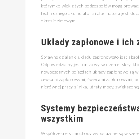
którymkolwiek z tych podzespołów mogą prowadz
technicznego akumulatora i alternatora jest kl
okresie zimowym.
Układy zapłonowe i ich 
Sprawne działanie układu zapłonowego jest absol
Odpowiedzialny jest on za wytworzenie iskry, kt
nowoczesnych pojazdach układy zapłonowe są w p
cewkami zapłonowymi, świecami zapłonowymi, pr
nierównej pracy silnika, utraty mocy, zwiększone
Systemy bezpieczeństw
wszystkim
Współczesne samochody wyposażone są w szere