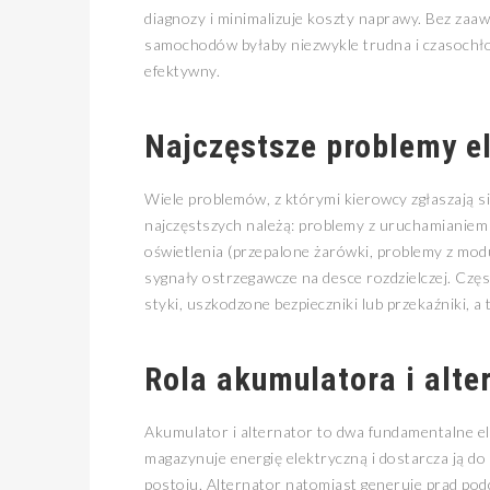
diagnozy i minimalizuje koszty naprawy. Bez z
samochodów byłaby niezwykle trudna i czasochł
efektywny.
Najczęstsze problemy e
Wiele problemów, z którymi kierowcy zgłaszają s
najczęstszych należą: problemy z uruchamianiem
oświetlenia (przepalone żarówki, problemy z moduł
sygnały ostrzegawcze na desce rozdzielczej. Czę
styki, uszkodzone bezpieczniki lub przekaźniki, 
Rola akumulatora i alte
Akumulator i alternator to dwa fundamentalne 
magazynuje energię elektryczną i dostarcza ją do
postoju. Alternator natomiast generuje prąd podc