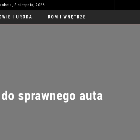
sobota, 8 sierpnia, 2026
PRZEWÓZ AGD SAMOCHODEM: PORADNIK KROK PO KROKU
TWOJ
MODA I STYL
OWIE I URODA
DOM I WNĘTRZE
o sprawnego auta