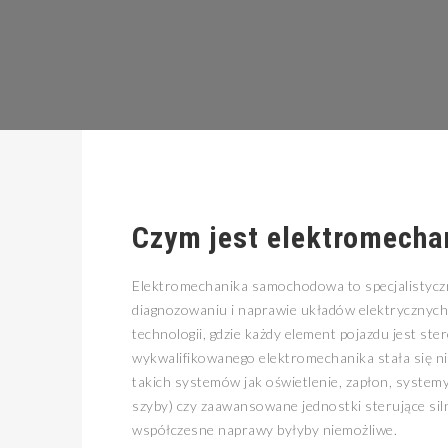
Czym jest elektromech
Elektromechanika samochodowa to specjalistyczna
diagnozowaniu i naprawie układów elektrycznyc
technologii, gdzie każdy element pojazdu jest s
wykwalifikowanego elektromechanika stała się n
takich systemów jak oświetlenie, zapłon, systemy
szyby) czy zaawansowane jednostki sterujące silni
współczesne naprawy byłyby niemożliwe.