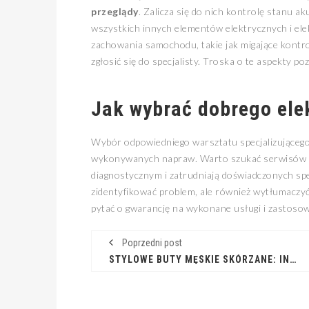
przeglądy
. Zalicza się do nich kontrolę stanu a
wszystkich innych elementów elektrycznych i el
zachowania samochodu, takie jak migające kontrolk
zgłosić się do specjalisty. Troska o te aspekty 
Jak wybrać dobrego ele
Wybór odpowiedniego warsztatu specjalizującego
wykonywanych napraw. Warto szukać serwisów z
diagnostycznym i zatrudniają doświadczonych spe
zidentyfikować problem, ale również wytłumaczyć
pytać o gwarancję na wykonane usługi i zastosow
Poprzedni post
STYLOWE BUTY MĘSKIE SKÓRZANE: INWESTYCJA NA LATA