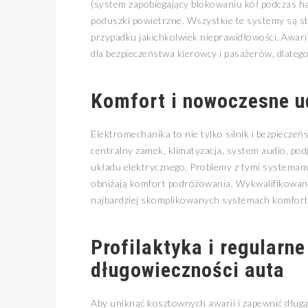
(system zapobiegający blokowaniu kół podczas ham
poduszki powietrzne. Wszystkie te systemy są st
przypadku jakichkolwiek nieprawidłowości. Awa
dla bezpieczeństwa kierowcy i pasażerów, dlateg
Komfort i nowoczesne u
Elektromechanika to nie tylko silnik i bezpiecze
centralny zamek, klimatyzacja, system audio, po
układu elektrycznego. Problemy z tymi systemami
obniżają komfort podróżowania. Wykwalifikowany
najbardziej skomplikowanych systemach komfort
Profilaktyka i regularne
długowieczności auta
Aby uniknąć kosztownych awarii i zapewnić dług