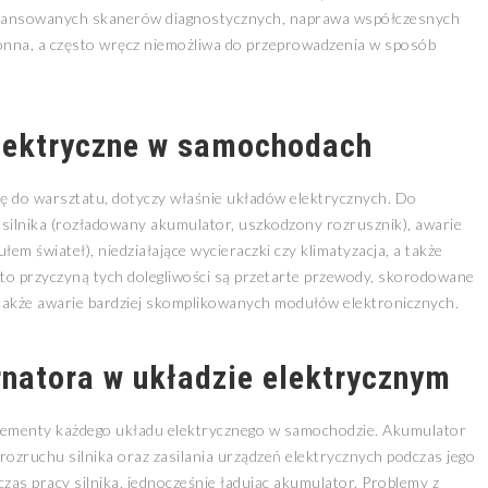
aawansowanych skanerów diagnostycznych, naprawa współczesnych
onna, a często wręcz niemożliwa do przeprowadzenia w sposób
lektryczne w samochodach
ię do warsztatu, dotyczy właśnie układów elektrycznych. Do
 silnika (rozładowany akumulator, uszkodzony rozrusznik), awarie
em świateł), niedziałające wycieraczki czy klimatyzacja, a także
sto przyczyną tych dolegliwości są przetarte przewody, skorodowane
a także awarie bardziej skomplikowanych modułów elektronicznych.
rnatora w układzie elektrycznym
elementy każdego układu elektrycznego w samochodzie. Akumulator
 rozruchu silnika oraz zasilania urządzeń elektrycznych podczas jego
zas pracy silnika, jednocześnie ładując akumulator. Problemy z