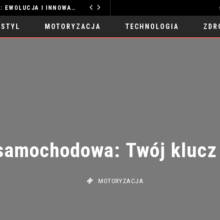
PRZYSZŁOŚĆ CLOUD COMPUTING: EWOLUCJA I INNOWACJE
MOTORYZACJA
 STYL
MOTORYZACJA
TECHNOLOGIA
ZDR
samochodowa: Twój klucz d
MOTORYZACJA