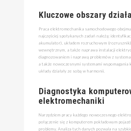
Kluczowe obszary dział
Praca elektromechanika samochodowego obejmuje
najczęściej spotykanych zadań należą: identyfika
akumulator), układem rozruchowym (rozrusznik)
wewnętrznym, a także naprawa instalacji elektryc
diagnozowaniem i naprawą problemów z systemam
a także nowoczesnymi systemami wspomagania kie
układy działały ze sobą w harmonii.
Diagnostyka komputerow
elektromechaniki
Narzędziem pracy każdego nowoczesnego elektr
połączenie się z komputerem pokładowym pojazdu
problemy. Analiza tych danych pozwala na szybkie