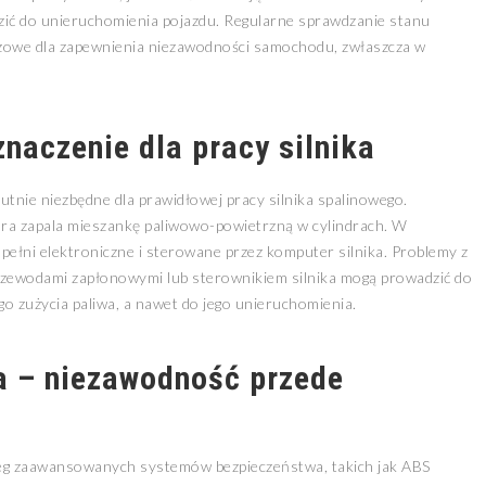
ić do unieruchomienia pojazdu. Regularne sprawdzanie stanu
uczowe dla zapewnienia niezawodności samochodu, zwłaszcza w
znaczenie dla pracy silnika
utnie niezbędne dla prawidłowej pracy silnika spalinowego.
óra zapala mieszankę paliwowo-powietrzną w cylindrach. W
ełni elektroniczne i sterowane przez komputer silnika. Problemy z
zewodami zapłonowymi lub sterownikiem silnika mogą prowadzić do
go zużycia paliwa, a nawet do jego unieruchomienia.
a – niezawodność przede
g zaawansowanych systemów bezpieczeństwa, takich jak ABS