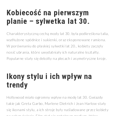
Kobiecość na pierwszym
planie – sylwetka lat 30.
Charakterystyczną cechą mody lat 30. była podkreślona talia,
wydłużone spódnice i sukienki, oraz eksponowane ramiona.
W porównaniu do płaskiej sylwetki lat 20., kobiety zaczęły
nosić ubrania, które uwydatniały ich naturalne kształty.
Popularne stały się dekolty na plecach i asymetryczne kroje.
Ikony stylu i ich wpływ na
trendy
Hollywood miało ogromny wpływ na modę lat 30. Gwiazdy
takie jak Greta Garbo, Marlene Dietrich i Jean Harlow stały
się ikonami stylu, a ich stroje były naśladowane przez kobiety
na całym świecie. Film stał się potężnym medium, które