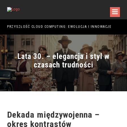
PRZYSZŁOŚĆ CLOUD COMPUTING: EWOLUCJA I INNOWACJE
PRZ
Lata 30. – elegancja i styl w
czasach trudności
Dekada międzywojenna –
okres kontrastów