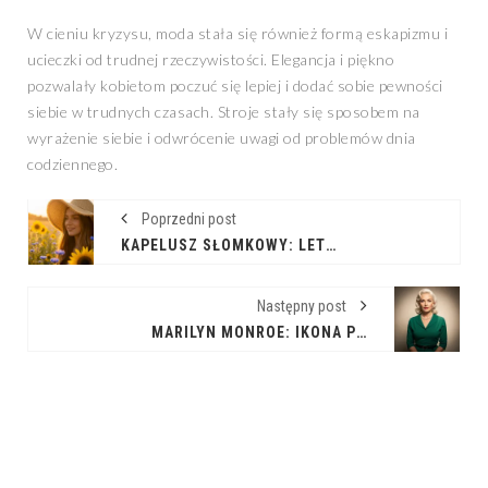
W cieniu kryzysu, moda stała się również formą eskapizmu i
ucieczki od trudnej rzeczywistości. Elegancja i piękno
pozwalały kobietom poczuć się lepiej i dodać sobie pewności
siebie w trudnych czasach. Stroje stały się sposobem na
wyrażenie siebie i odwrócenie uwagi od problemów dnia
codziennego.
Poprzedni post
KAPELUSZ SŁOMKOWY: LETNI SZYK I OCHRONA PRZED SŁOŃCEM
Następny post
MARILYN MONROE: IKONA PIĘKNA I NIEŚMIERTELNY SEKSAPIL