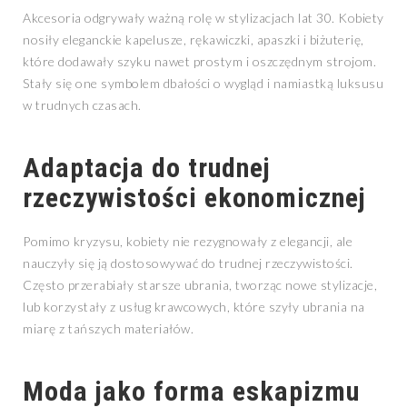
Akcesoria odgrywały ważną rolę w stylizacjach lat 30. Kobiety
nosiły eleganckie kapelusze, rękawiczki, apaszki i biżuterię,
które dodawały szyku nawet prostym i oszczędnym strojom.
Stały się one symbolem dbałości o wygląd i namiastką luksusu
w trudnych czasach.
Adaptacja do trudnej
rzeczywistości ekonomicznej
Pomimo kryzysu, kobiety nie rezygnowały z elegancji, ale
nauczyły się ją dostosowywać do trudnej rzeczywistości.
Często przerabiały starsze ubrania, tworząc nowe stylizacje,
lub korzystały z usług krawcowych, które szyły ubrania na
miarę z tańszych materiałów.
Moda jako forma eskapizmu