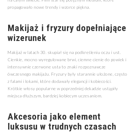
propagowało nowe trendy i wzorce piękna.
Makijaż i fryzury dopełniające
wizerunek
Makijaż w latach 30. skupiał się na podkreśleniu oczu i ust.
Cienkie, mocno wyregulowane brwi, ciemne cienie do powiek i
intensywnie czerwone usta to znaki rozpoznawcze
ówczesnego makijażu. Fryzury były starannie ułożone, często
z falami i lokami, które dodawały elegancji i kobiecości.
Krótkie włosy popularne w poprzedniej dekadzie ustąpiły
miejsca dłuższym, bardziej kobiecym uczesaniom.
Akcesoria jako element
luksusu w trudnych czasach