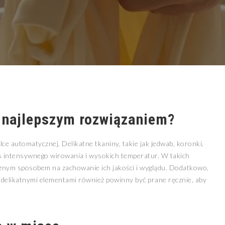
 najlepszym rozwiązaniem?
ce automatycznej. Delikatne tkaniny, takie jak jedwab, koronki,
as intensywnego wirowania i wysokich temperatur. W takich
znym sposobem na zachowanie ich jakości i wyglądu. Dodatkowo,
i delikatnymi elementami również powinny być prane ręcznie, aby