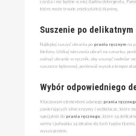
czysta i nie będzie w niej śladów detergentu. Pam
które może trwale zniekształcić tkaninę.
Suszenie po delikatnym
Najlepiej suszyć ubrania po
praniu ręcznym
na p
bielizny. Unikaj wieszania ubrań na sznurku, poni
zwinąć ubranie w ręcznik, aby usunąć nadmiar wo
suszarce bębnowej, ponieważ wysoka temperatura
Wybór odpowiedniego de
Kluczowym elementem udanego
prania ręczneg
zawierających silne enzymy i wybielacze, które m
specjalnie do
prania ręcznego
, które są delikat
wełny i jedwabiu są idealne do tych typów tkanin
wysuszeniem.