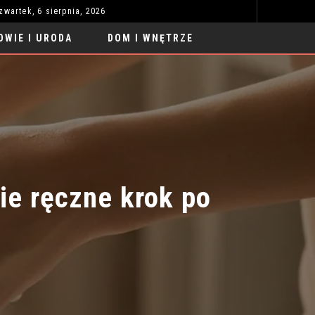
zwartek, 6 sierpnia, 2026
PRZEWÓZ AGD SAMOCHODEM: PORADNIK KROK PO KROKU
TWOJ
MODA I STYL
OWIE I URODA
DOM I WNĘTRZE
e ręczne krok po