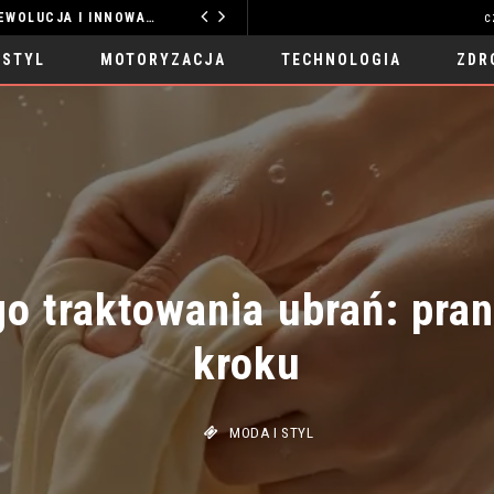
PRZYSZŁOŚĆ CLOUD COMPUTING: EWOLUCJA I INNOWACJE
c
MOTORYZACJA
 STYL
MOTORYZACJA
TECHNOLOGIA
ZDR
o traktowania ubrań: prani
kroku
MODA I STYL