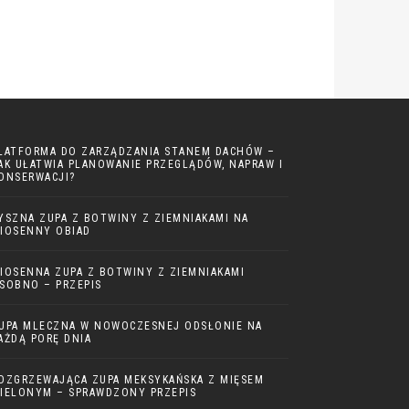
LATFORMA DO ZARZĄDZANIA STANEM DACHÓW –
AK UŁATWIA PLANOWANIE PRZEGLĄDÓW, NAPRAW I
ONSERWACJI?
YSZNA ZUPA Z BOTWINY Z ZIEMNIAKAMI NA
IOSENNY OBIAD
IOSENNA ZUPA Z BOTWINY Z ZIEMNIAKAMI
SOBNO – PRZEPIS
UPA MLECZNA W NOWOCZESNEJ ODSŁONIE NA
AŻDĄ PORĘ DNIA
OZGRZEWAJĄCA ZUPA MEKSYKAŃSKA Z MIĘSEM
IELONYM – SPRAWDZONY PRZEPIS