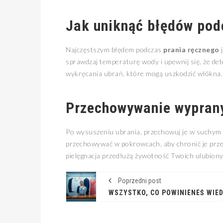
Jak uniknąć błędów pod
Najczęstszym błędem podczas
prania ręcznego
j
sprawdzaj temperaturę wody i upewnij się, że det
wykręcania ubrań, które mogą uszkodzić włókna. 
Przechowywanie wyprany
Po wysuszeniu ubrania, przechowuj je w suchym i
przechowywać w pokrowcach, aby chronić je prz
pielęgnacja przedłużą żywotność Twoich ulubionych
Poprzedni post