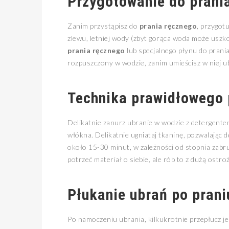
Przygotowanie do
prani
Zanim przystąpisz do
prania ręcznego
, przygot
zlewu, letniej wody (zbyt gorąca woda może uszko
prania ręcznego
lub specjalnego płynu do prania
rozpuszczony w wodzie, zanim umieścisz w niej u
Technika prawidłowego 
Delikatnie zanurz ubranie w wodzie z detergent
włókna. Delikatnie ugniataj tkaninę, pozwalając
około 15-30 minut, w zależności od stopnia zabru
potrzeć materiał o siebie, ale rób to z dużą ostro
Płukanie ubrań po
pran
Po namoczeniu ubrania, kilkukrotnie przepłucz je