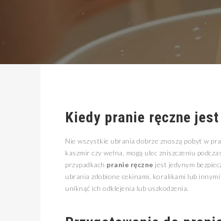
Kiedy
pranie ręczne
jest
Nie wszystkie ubrania dobrze znoszą pobyt w pral
kaszmir czy wełna, mogą ulec zniszczeniu podcz
przypadkach
pranie ręczne
jest jedynym bezpiec
ubrania zdobione cekinami, koralikami lub innym
uniknąć ich odklejenia lub uszkodzenia.