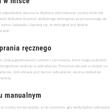
a w misce
uj odpowiednie akcesoria. Będziesz potrzebować czystej miski lub
dzić delikatne tkaniny), delikatnego detergentu przeznaczonego do
 wełny i jedwabiu. Upewnij się, że detergent jest dobrze
branie.
prania ręcznego
em. Unikaj gwałtownych ruchów i szorowania, które mogą uszkodzić
 detergentowi wniknąć w zabrudzenia. Pozostaw ubranie w wodzie na
dzenia. Jeśli ubranie jest mocno zabrudzone, możesz delikatnie
żnością.
iu manualnym
 w czystej, letniej wodzie, aż do momentu, gdy woda będzie całkowicie