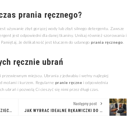
czas prania ręcznego?
est używanie zbyt gorącej wody lub zbyt silnego detergentu. Zawsze
ergent jest odpowiedni dla danej tkaniny. Unikaj również szorowania i
Pamiętaj, że delikatność jest kluczem do udanego
prania ręcznego
.
ch ręcznie ubrań
 przewiewnym miejscu. Ubrania z jedwabiu i wełny najlepiej
ed molami i kurzem. Regularne
pranie ręczne
i odpowiednia
 ubrań i pozwolą Ci cieszyć się nimi przez długi czas.
Następny post
WSZYSTKO, CO POWINIENEŚ WIEDZIEĆ O PROFESJONALNYM CZYSZCZENIU UBRAŃ
JAK WYBRAĆ IDEALNE RĘKAWICZKI DO BIEGANIA: KOMFORT I OCHRONA PODCZAS TRENINGU