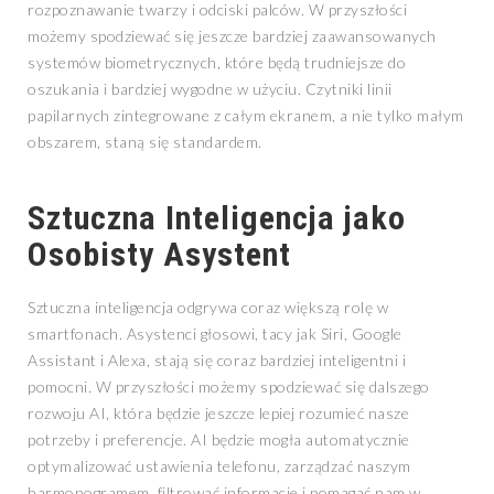
rozpoznawanie twarzy i odciski palców. W przyszłości
możemy spodziewać się jeszcze bardziej zaawansowanych
systemów biometrycznych, które będą trudniejsze do
oszukania i bardziej wygodne w użyciu. Czytniki linii
papilarnych zintegrowane z całym ekranem, a nie tylko małym
obszarem, staną się standardem.
Sztuczna Inteligencja jako
Osobisty Asystent
Sztuczna inteligencja odgrywa coraz większą rolę w
smartfonach. Asystenci głosowi, tacy jak Siri, Google
Assistant i Alexa, stają się coraz bardziej inteligentni i
pomocni. W przyszłości możemy spodziewać się dalszego
rozwoju AI, która będzie jeszcze lepiej rozumieć nasze
potrzeby i preferencje. AI będzie mogła automatycznie
optymalizować ustawienia telefonu, zarządzać naszym
harmonogramem, filtrować informacje i pomagać nam w