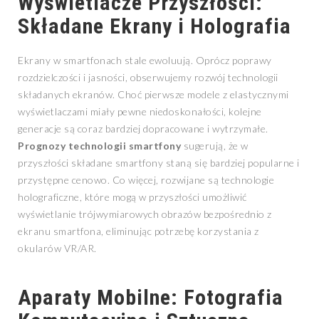
Wyświetlacze Przyszłości:
Składane Ekrany i Holografia
Ekrany w smartfonach stale ewoluują. Oprócz poprawy
rozdzielczości i jasności, obserwujemy rozwój technologii
składanych ekranów. Choć pierwsze modele z elastycznymi
wyświetlaczami miały pewne niedoskonałości, kolejne
generacje są coraz bardziej dopracowane i wytrzymałe.
Prognozy technologii smartfony
sugerują, że w
przyszłości składane smartfony staną się bardziej popularne i
przystępne cenowo. Co więcej, rozwijane są technologie
holograficzne, które mogą w przyszłości umożliwić
wyświetlanie trójwymiarowych obrazów bezpośrednio z
ekranu smartfona, eliminując potrzebę korzystania z
okularów VR/AR.
Aparaty Mobilne: Fotografia