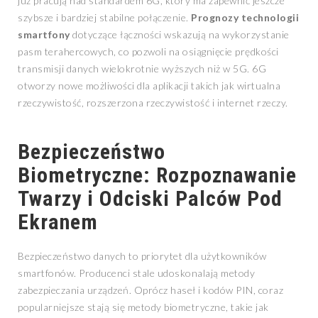
już pracują nad standardem 6G, który ma zapewnić jeszcze
szybsze i bardziej stabilne połączenie.
Prognozy technologii
smartfony
dotyczące łączności wskazują na wykorzystanie
pasm terahercowych, co pozwoli na osiągnięcie prędkości
transmisji danych wielokrotnie wyższych niż w 5G. 6G
otworzy nowe możliwości dla aplikacji takich jak wirtualna
rzeczywistość, rozszerzona rzeczywistość i internet rzeczy.
Bezpieczeństwo
Biometryczne: Rozpoznawanie
Twarzy i Odciski Palców Pod
Ekranem
Bezpieczeństwo danych to priorytet dla użytkowników
smartfonów. Producenci stale udoskonalają metody
zabezpieczania urządzeń. Oprócz haseł i kodów PIN, coraz
popularniejsze stają się metody biometryczne, takie jak