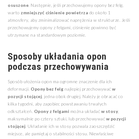
osuszone
. Następnie, jeśli przechowujemy opony bez felg,
warto
zmniejszyć ciśnienie powietrza
do około 1
atmosfery, aby zminimalizować naprężenia w strukturze. Jeśli
przechowujemy opony z felgami, ciśnienie powinno być
utrzymane na standardowym poziomie.
Sposoby układania opon
podczas przechowywania
Sposób ułożenia opon ma ogromne znaczenie dla ich
deformacji.
Opony bez felg
najlepiej przechowywać
w
pozycji stojącej
, jedna obok drugiej. Należy je obracać co
kilka tygodni, aby zapobiec powstawaniu trwałych
odkształceń.
Opony z felgami
można układać
w stosy
,
maksymalnie po cztery sztuki, lub przechowywać
w pozycji
stojącej
. Układanie ich w stosy pozwala zaoszczędzić
miejsce, ale pamiętaj o stabilności stosu. Niewłaściwe