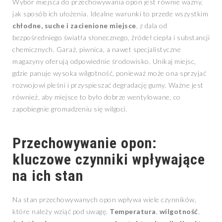
Wybór miejsca do przechowywania opon jest równie ważny,
jak sposób ich ułożenia. Idealne warunki to przede wszystkim
chłodne, suche i zacienione miejsce
, z dala od
bezpośredniego światła słonecznego, źródeł ciepła i substancji
chemicznych. Garaż, piwnica, a nawet specjalistyczne
magazyny oferują odpowiednie środowisko. Unikaj miejsc,
gdzie panuje wysoka wilgotność, ponieważ może ona sprzyjać
rozwojowi pleśni i przyspieszać degradację gumy. Ważne jest
również, aby miejsce to było dobrze wentylowane, co
zapobiegnie gromadzeniu się wilgoci.
Przechowywanie opon:
kluczowe czynniki wpływające
na ich stan
Na stan przechowywanych opon wpływa wiele czynników,
które należy wziąć pod uwagę.
Temperatura
,
wilgotność
,