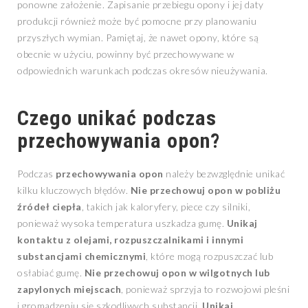
ponowne założenie. Zapisanie przebiegu opony i jej daty
produkcji również może być pomocne przy planowaniu
przyszłych wymian. Pamiętaj, że nawet opony, które są
obecnie w użyciu, powinny być przechowywane w
odpowiednich warunkach podczas okresów nieużywania.
Czego unikać podczas
przechowywania opon?
Podczas
przechowywania opon
należy bezwzględnie unikać
kilku kluczowych błędów.
Nie przechowuj opon w pobliżu
źródeł ciepła
, takich jak kaloryfery, piece czy silniki,
ponieważ wysoka temperatura uszkadza gumę.
Unikaj
kontaktu z olejami, rozpuszczalnikami i innymi
substancjami chemicznymi
, które mogą rozpuszczać lub
osłabiać gumę.
Nie przechowuj opon w wilgotnych lub
zapylonych miejscach
, ponieważ sprzyja to rozwojowi pleśni
i gromadzeniu się szkodliwych substancji.
Unikaj