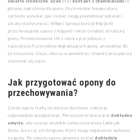
światło słoneczne
,
ozon
oraz
kontakt z chemikaliami
to
główne zagrożenia dla gumy. Ekstremalne temperatury,
zarówno wysokie, jak i niskie, mogą powodować pękanie i
utratę elastyczności. Wilgoć sprzyja korozji felg (jeśli
przechowujemy opony z felgami) i może osłabiać strukturę
gumy. Promieniowanie UV z słońca jest jednym z
najszybszych czynników degradujących gumę, prowadząc do
jej kruszenia. Ozon, obecny w powietrzu, również przyspiesza
starzenie się opon.
Jak przygotować opony do
przechowywania?
Zanim opony trafią na miejsce docelowe, należy je
odpowiednio przygotować. Pierwszym krokiem jest
dokładne
umycie
, aby usunąć wszelkie zanieczyszczenia, takie jak
błoto, kurz czy sól drogowa, które mogą negatywnie wpływać
na gumę. Po umyciu opony powinny zostać
dokładnie