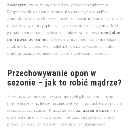
zewnątrz
, chyba że są one odpowiednio zabezpieczone.
Bezpośrednie działanie promieni słonecznych, opadów
atmosferycznych, ekstremalnych temperatur i zanieczyszczeń
może znacząco przyspieszyć proces starzenia się gumy. Jeśli
jednak nie ma innej możliwości, należy zastosować
specjalne
pokrowce ochronne
, które chronią przed słońcem i wilgocią,
a także ułożyć opony na paletach lub podwyższeniach, aby
uniknąć bezpośredniego kontaktu z podłożem i wilgocią.
Przechowywanie opon w
sezonie – jak to robić mądrze?
Przechowywanie opon w sezonie, czyli gdy wymieniamy je na
inny komplet (np. letnie na zimowe), wymaga zastosowania się
do powyższych zasad. Kluczowe jest
oznaczenie opon
– na
przykład numerami kolejności montażu (przód lewy, przód
prawy, tył lewy, tył prawy) – co ułatwi ich prawidłowe