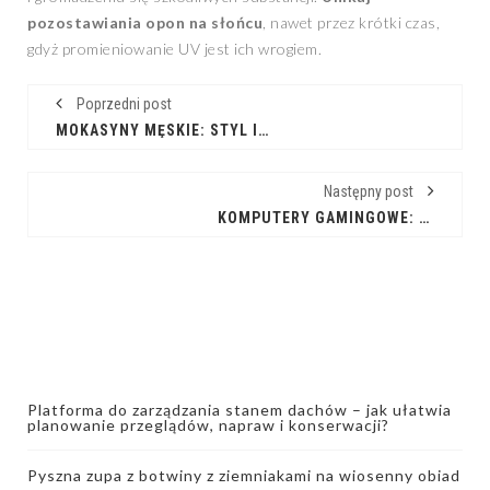
pozostawiania opon na słońcu
, nawet przez krótki czas,
gdyż promieniowanie UV jest ich wrogiem.
Poprzedni post
MOKASYNY MĘSKIE: STYL I KOMFORT NA CO DZIEŃ
Następny post
KOMPUTERY GAMINGOWE: TWÓJ KLUCZ DO WIRTUALNYCH ŚWIATÓW
Platforma do zarządzania stanem dachów – jak ułatwia
planowanie przeglądów, napraw i konserwacji?
Pyszna zupa z botwiny z ziemniakami na wiosenny obiad