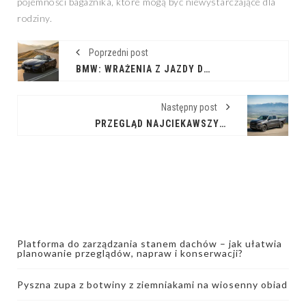
pojemności bagażnika, które mogą być niewystarczające dla
rodziny.
Poprzedni post
BMW: WRAŻENIA Z JAZDY DLA PRAWDZIWYCH MIŁOŚNIKÓW MOTORYZACJI
Następny post
PRZEGLĄD NAJCIEKAWSZYCH PICKUPÓW DOSTĘPNYCH NA RYNKU
Platforma do zarządzania stanem dachów – jak ułatwia
planowanie przeglądów, napraw i konserwacji?
Pyszna zupa z botwiny z ziemniakami na wiosenny obiad