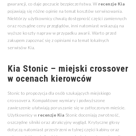
gwarancji, co daje poczucie bezpieczeństwa. W
recenzje Kia
pojawiają się różne opinie na temat kosztów serwisowania.
Niektórzy użytkownicy chwalą dostępność części zamiennych
oraz rozsądne ceny przeglądów, inni natomiast wskazują na
wyższe koszty napraw w przypadku awarii. Warto przed
zakupem zapoznać się z opiniami na temat lokalnych
serwisów Kia.
Kia Stonic – miejski crossover
w ocenach kierowców
Stonic to propozycja dla osób szukających miejskiego
crossovera. Kompaktowe wymiary i podwyższone
zawieszenie ułatwiają poruszanie się w zatłoczonym mieście.
Użytkownicy w
recenzje Kia
Stonic doceniają zwrotność,
oszczędne silniki oraz atrakcyjny wygląd. Krytyczne głosy
dotyczą natomiast przestrzeni w tylnej części kabiny oraz