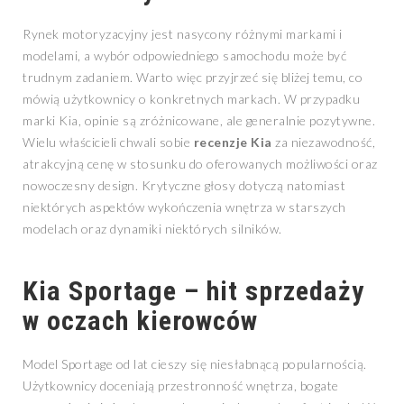
Rynek motoryzacyjny jest nasycony różnymi markami i
modelami, a wybór odpowiedniego samochodu może być
trudnym zadaniem. Warto więc przyjrzeć się bliżej temu, co
mówią użytkownicy o konkretnych markach. W przypadku
marki Kia, opinie są zróżnicowane, ale generalnie pozytywne.
Wielu właścicieli chwali sobie
recenzje Kia
za niezawodność,
atrakcyjną cenę w stosunku do oferowanych możliwości oraz
nowoczesny design. Krytyczne głosy dotyczą natomiast
niektórych aspektów wykończenia wnętrza w starszych
modelach oraz dynamiki niektórych silników.
Kia Sportage – hit sprzedaży
w oczach kierowców
Model Sportage od lat cieszy się niesłabnącą popularnością.
Użytkownicy doceniają przestronność wnętrza, bogate