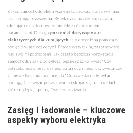
Zakup samochodu elektrycznego to decyzja, która wymaga
starannego rozważenia. Rynek dynamicznie się rozwija,
oferując coraz to nowsze modele z różnorodnymi
parametrami. Dlatego
poradniki dotyczące aut
elektrycznych dla kupujących
są nieocenioną pomocą w
podjęciu właściwej decyzji. Przede wszystkim, zastanów się
nad swoimi potrzebami. Jak często będziesz korzystać z
samochodu? Jakie odległości będziesz pokonywać? Czy
potrzebujesz przestronnego auta rodzinnego, czy wystarczy
Ci niewielki samochód miejski? Odpowiedzi na te pytania
pomogą Ci zawęzić poszukiwania i skupić się na modelach,
które najlepiej spełnią Twoje oczekiwania.
Zasięg i ładowanie – kluczowe
aspekty wyboru elektryka