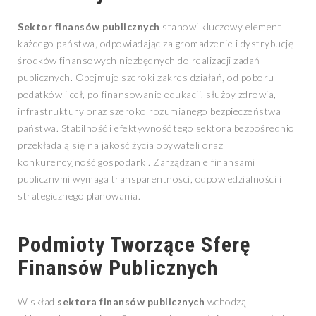
Sektor finansów publicznych
stanowi kluczowy element
każdego państwa, odpowiadając za gromadzenie i dystrybucję
środków finansowych niezbędnych do realizacji zadań
publicznych. Obejmuje szeroki zakres działań, od poboru
podatków i ceł, po finansowanie edukacji, służby zdrowia,
infrastruktury oraz szeroko rozumianego bezpieczeństwa
państwa. Stabilność i efektywność tego sektora bezpośrednio
przekładają się na jakość życia obywateli oraz
konkurencyjność gospodarki. Zarządzanie finansami
publicznymi wymaga transparentności, odpowiedzialności i
strategicznego planowania.
Podmioty Tworzące Sferę
Finansów Publicznych
W skład
sektora finansów publicznych
wchodzą