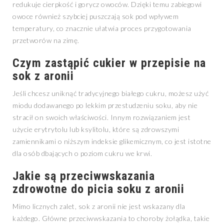
redukuje cierpkość i gorycz owoców. Dzięki temu zabiegowi
owoce również szybciej puszczają sok pod wpływem
temperatury, co znacznie ułatwia proces przygotowania
przetworów na zimę.
Czym zastąpić cukier w przepisie na
sok z aronii
Jeśli chcesz uniknąć tradycyjnego białego cukru, możesz użyć
miodu dodawanego po lekkim przestudzeniu soku, aby nie
stracił on swoich właściwości. Innym rozwiązaniem jest
użycie erytrytolu lub ksylitolu, które są zdrowszymi
zamiennikami o niższym indeksie glikemicznym, co jest istotne
dla osób dbających o poziom cukru we krwi.
Jakie są przeciwwskazania
zdrowotne do picia soku z aronii
Mimo licznych zalet, sok z aronii nie jest wskazany dla
każdego. Główne przeciwwskazania to choroby żołądka, takie