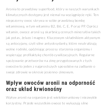
Aronia to prawdziwy superfood, który w naszych warunkach
klimatycznych dostępny jest niemal na wyciągnięcie ręki. Ten
niepozorny owoc skrywa w sobie prawdziwą bombę
witaminową, w tym witaminy B2, B6, C, E, P oraz PP. Oprócz
witamin, owoce aronii są skarbnicą cennych minerałów takich
jak potas, żelazo i magnez. Kluczowym składnikiem aktywnym
są antocyjany, czyli silne antyoksydanty, które neutralizują
wolne rodniki, opóźniając procesy starzenia organizmu i
wspierając profilaktykę chorób cywilizacyjnych. Regularne
spożywanie przetworów na zimę przygotowanych z tych
owoców to jeden z najprostszych sposobów na zadbanie o
swoje zdrowie w okresie jesienno-zimowym.
Wpływ owoców aronii na odporność
oraz układ krwionośny
Wpływ aronii na organizm jest wielokierunkowy i niezwykle
korzystny. Przede wszystkim owoce te wykazują silne