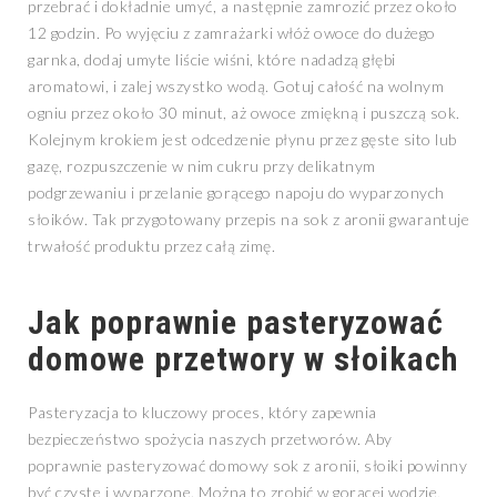
przebrać i dokładnie umyć, a następnie zamrozić przez około
12 godzin. Po wyjęciu z zamrażarki włóż owoce do dużego
garnka, dodaj umyte liście wiśni, które nadadzą głębi
aromatowi, i zalej wszystko wodą. Gotuj całość na wolnym
ogniu przez około 30 minut, aż owoce zmiękną i puszczą sok.
Kolejnym krokiem jest odcedzenie płynu przez gęste sito lub
gazę, rozpuszczenie w nim cukru przy delikatnym
podgrzewaniu i przelanie gorącego napoju do wyparzonych
słoików. Tak przygotowany przepis na sok z aronii gwarantuje
trwałość produktu przez całą zimę.
Jak poprawnie pasteryzować
domowe przetwory w słoikach
Pasteryzacja to kluczowy proces, który zapewnia
bezpieczeństwo spożycia naszych przetworów. Aby
poprawnie pasteryzować domowy sok z aronii, słoiki powinny
być czyste i wyparzone. Można to zrobić w gorącej wodzie,