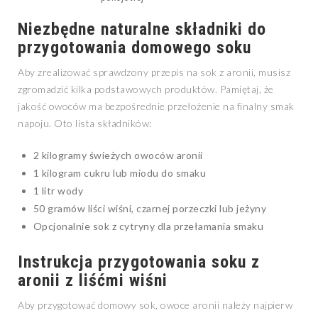
Niezbędne naturalne składniki do
przygotowania domowego soku
Aby zrealizować sprawdzony przepis na sok z aronii, musisz
zgromadzić kilka podstawowych produktów. Pamiętaj, że
jakość owoców ma bezpośrednie przełożenie na finalny smak
napoju. Oto lista składników:
2 kilogramy świeżych owoców aronii
1 kilogram cukru lub miodu do smaku
1 litr wody
50 gramów liści wiśni, czarnej porzeczki lub jeżyny
Opcjonalnie sok z cytryny dla przełamania smaku
Instrukcja przygotowania soku z
aronii z liśćmi wiśni
Aby przygotować domowy sok, owoce aronii należy najpierw