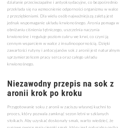
działanie przeciwzapalne i antyoksydacyjne, co bezpośrednio
przekłada się na wzmocnienie odporności organizmu w walce
z przeziębieniami. Dla wielu osób najważniejszą zaletą jest
jednak wspomaganie układu krwionośnego. Aronia pomaga w
obniżaniu ciśnienia tętniczego, uszczelnia naczynia
krwionośne i reguluje poziom cukru we krwi, co czyni ją
cennym wsparciem w walce z insulinoopornością. Dzięki
zawartości rutyny i antocyjanów sok z aronii jest naturalnym
sprzymierzeńcem pracy serca oraz całego układu
krwionośnego.
Niezawodny przepis na sok z
aronii krok po kroku
Przygotowanie soku z aronii w zaciszu własnej kuchni to
proces, który pozwala zamknąć sezon letni w szklanych
słoikach. Aby uzyskać doskonały smak, warto wiedzieć, że
surowe owoce mają cierpki smak, który jest naturalną cechą