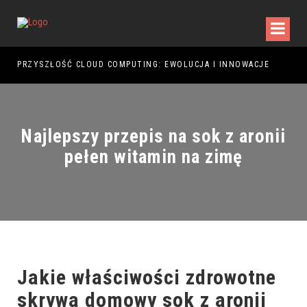
PRZYSZŁOŚĆ CLOUD COMPUTING: EWOLUCJA I INNOWACJE
PRZ
Najlepszy przepis na sok z aronii
pełen witamin na zimę
Jakie właściwości zdrowotne
skrywa domowy sok z aronii