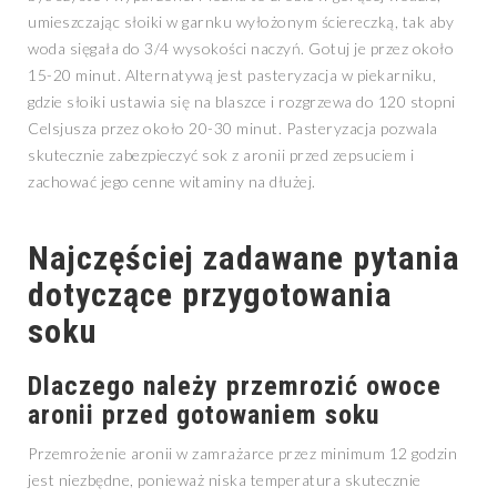
umieszczając słoiki w garnku wyłożonym ściereczką, tak aby
woda sięgała do 3/4 wysokości naczyń. Gotuj je przez około
15-20 minut. Alternatywą jest pasteryzacja w piekarniku,
gdzie słoiki ustawia się na blaszce i rozgrzewa do 120 stopni
Celsjusza przez około 20-30 minut. Pasteryzacja pozwala
skutecznie zabezpieczyć sok z aronii przed zepsuciem i
zachować jego cenne witaminy na dłużej.
Najczęściej zadawane pytania
dotyczące przygotowania
soku
Dlaczego należy przemrozić owoce
aronii przed gotowaniem soku
Przemrożenie aronii w zamrażarce przez minimum 12 godzin
jest niezbędne, ponieważ niska temperatura skutecznie