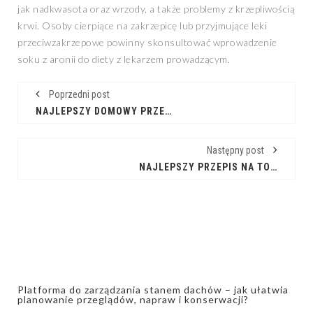
jak nadkwasota oraz wrzody, a także problemy z krzepliwością
krwi. Osoby cierpiące na zakrzepicę lub przyjmujące leki
przeciwzakrzepowe powinny skonsultować wprowadzenie
soku z aronii do diety z lekarzem prowadzącym.
Poprzedni post
NAJLEPSZY DOMOWY PRZEPIS NA POMIDOROWĄ Z AROMATYCZNYM BULIONEM
Następny post
NAJLEPSZY PRZEPIS NA TOSTY IDEALNIE CHRUPIĄCE KAŻDEGO DNIA
Platforma do zarządzania stanem dachów – jak ułatwia
planowanie przeglądów, napraw i konserwacji?