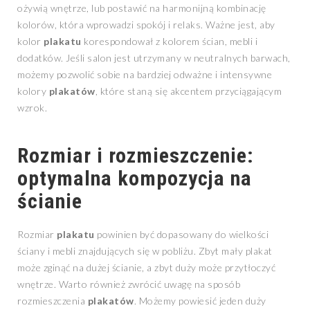
ożywią wnętrze, lub postawić na harmonijną kombinację
kolorów, która wprowadzi spokój i relaks. Ważne jest, aby
kolor
plakatu
korespondował z kolorem ścian, mebli i
dodatków. Jeśli salon jest utrzymany w neutralnych barwach,
możemy pozwolić sobie na bardziej odważne i intensywne
kolory
plakatów
, które staną się akcentem przyciągającym
wzrok.
Rozmiar i rozmieszczenie:
optymalna kompozycja na
ścianie
Rozmiar
plakatu
powinien być dopasowany do wielkości
ściany i mebli znajdujących się w pobliżu. Zbyt mały plakat
może zginąć na dużej ścianie, a zbyt duży może przytłoczyć
wnętrze. Warto również zwrócić uwagę na sposób
rozmieszczenia
plakatów
. Możemy powiesić jeden duży