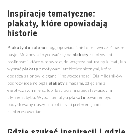
Inspiracje tematyczne:
plakaty
, które opowiadają
historie
Plakaty do salonu
mogą opowiadać historie i wyrażać nasze
pasje. Możemy zdecydować się na
plakaty
z motywami
roślinnymi, które wprowadzą do wnętrza naturalny klimat, lub
wybrać
plakaty
z motywami architektonicznymi, które
dodadzą salonowi elegancji i nowoczesności. Dla miłośników
podróży idealne będą
plakaty
z mapami, zdjęciami z
egzotycznych miejsc lub ilustracjami przedstawiającymi
słynne zabytki. Wybór tematyki
plakatu
powinien być
podyktowany naszymi osobistymi preferencjami i
zainteresowaniami.
Gdzie szukać inspiracji i gdzie