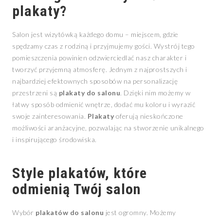
plakaty?
Salon jest wizytówką każdego domu – miejscem, gdzie
spędzamy czas z rodziną i przyjmujemy gości. Wystrój tego
pomieszczenia powinien odzwierciedlać nasz charakter i
tworzyć przyjemną atmosferę. Jednym z najprostszych i
najbardziej efektownych sposobów na personalizację
przestrzeni są
plakaty do salonu
. Dzięki nim możemy w
łatwy sposób odmienić wnętrze, dodać mu koloru i wyrazić
swoje zainteresowania.
Plakaty
oferują nieskończone
możliwości aranżacyjne, pozwalając na stworzenie unikalnego
i inspirującego środowiska.
Style plakatów, które
odmienią Twój salon
Wybór
plakatów do salonu
jest ogromny. Możemy