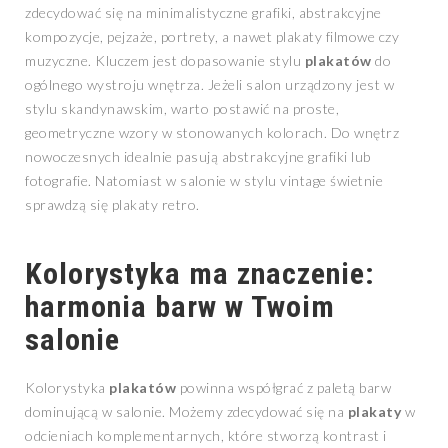
zdecydować się na minimalistyczne grafiki, abstrakcyjne
kompozycje, pejzaże, portrety, a nawet plakaty filmowe czy
muzyczne. Kluczem jest dopasowanie stylu
plakatów
do
ogólnego wystroju wnętrza. Jeżeli salon urządzony jest w
stylu skandynawskim, warto postawić na proste,
geometryczne wzory w stonowanych kolorach. Do wnętrz
nowoczesnych idealnie pasują abstrakcyjne grafiki lub
fotografie. Natomiast w salonie w stylu vintage świetnie
sprawdzą się plakaty retro.
Kolorystyka ma znaczenie:
harmonia barw w Twoim
salonie
Kolorystyka
plakatów
powinna współgrać z paletą barw
dominującą w salonie. Możemy zdecydować się na
plakaty
w
odcieniach komplementarnych, które stworzą kontrast i