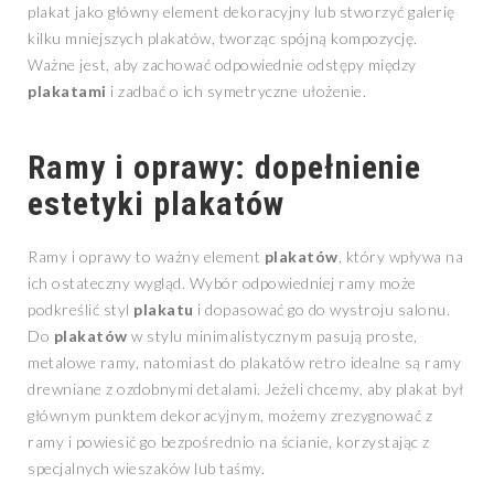
plakat jako główny element dekoracyjny lub stworzyć galerię
kilku mniejszych plakatów, tworząc spójną kompozycję.
Ważne jest, aby zachować odpowiednie odstępy między
plakatami
i zadbać o ich symetryczne ułożenie.
Ramy i oprawy: dopełnienie
estetyki
plakatów
Ramy i oprawy to ważny element
plakatów
, który wpływa na
ich ostateczny wygląd. Wybór odpowiedniej ramy może
podkreślić styl
plakatu
i dopasować go do wystroju salonu.
Do
plakatów
w stylu minimalistycznym pasują proste,
metalowe ramy, natomiast do plakatów retro idealne są ramy
drewniane z ozdobnymi detalami. Jeżeli chcemy, aby plakat był
głównym punktem dekoracyjnym, możemy zrezygnować z
ramy i powiesić go bezpośrednio na ścianie, korzystając z
specjalnych wieszaków lub taśmy.