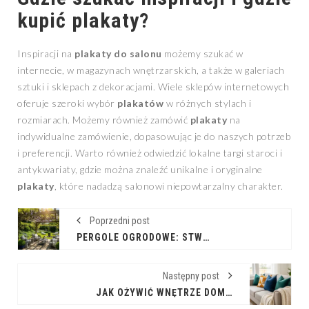
kupić
plakaty
?
Inspiracji na
plakaty do salonu
możemy szukać w
internecie, w magazynach wnętrzarskich, a także w galeriach
sztuki i sklepach z dekoracjami. Wiele sklepów internetowych
oferuje szeroki wybór
plakatów
w różnych stylach i
rozmiarach. Możemy również zamówić
plakaty
na
indywidualne zamówienie, dopasowując je do naszych potrzeb
i preferencji. Warto również odwiedzić lokalne targi staroci i
antykwariaty, gdzie można znaleźć unikalne i oryginalne
plakaty
, które nadadzą salonowi niepowtarzalny charakter.
Poprzedni post
PERGOLE OGRODOWE: STWÓRZ SWOJĄ OAZĘ RELAKSU
Następny post
JAK OŻYWIĆ WNĘTRZE DOMU Z POMOCĄ PODUSZEK DEKORACYJNYCH